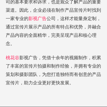
司的基本要求和诉求，也是观众了解产品的重要
渠道。因此，企业必须在制作产品宣传片时找到
一家专业的
影视广告
公司，这样才能量身定制，
通过宣传片展示产品的所有特点和优势，并融合
产品内容的全面精华，完美呈现产品和核心理
念。
桃花谷
影视广告，凭借十余年的视频制作，积累
了丰富的宣传片拍摄和制作经验，并拥有专业的
策划和摄影团队，为您打造独特而有创意的产品
宣传片，助力企业更好更快发展。