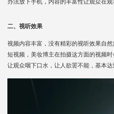
办法放下手机，内容的丰富性让观众在观
二、视听效果
视频内容丰富，没有精彩的视听效果自然
短视频，美妆博主在拍摄这方面的视频时
让观众咽下口水，让人欲罢不能，基本达