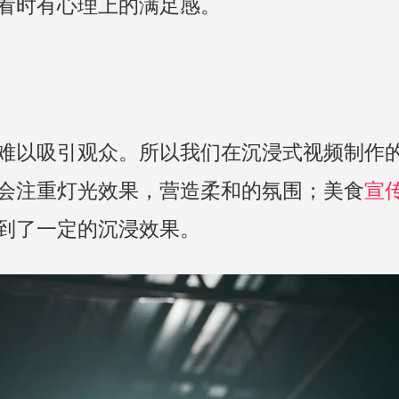
看时有心理上的满足感。
难以吸引观众。所以我们在沉浸式视频制作
会注重灯光效果，营造柔和的氛围；美食
宣
到了一定的沉浸效果。