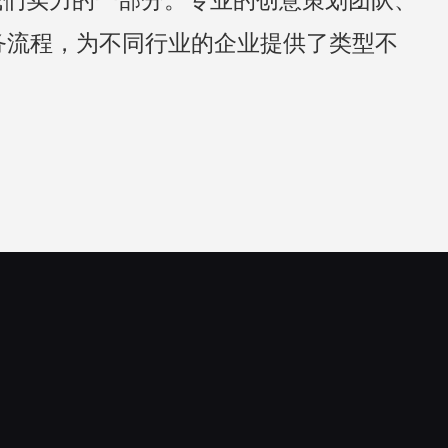
务流程，为不同行业的企业提供了类型不