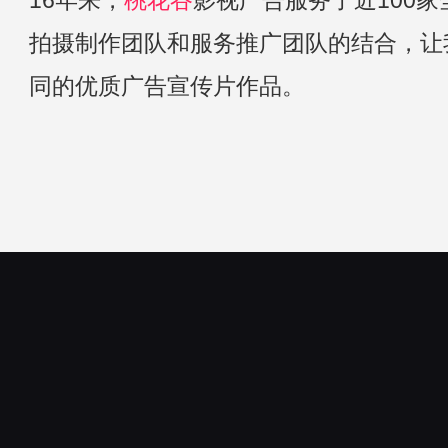
拍摄制作团队和服务推广团队的结合，让
同的优质广告宣传片作品。