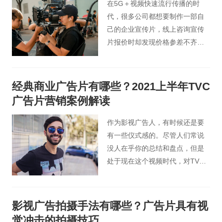
在5G＋视频快速流行传播的时
代，很多公司都想要制作一部自
己的企业宣传片，线上咨询宣传
片报价时却发现价格参差不齐，
收费标准也各有不同，以至于无
法做出决断。那么现今公司企业
宣传片制作收费依据有哪些分
经典商业广告片有哪些？2021上半年TVC
类？北京桃花谷宣传片小编给大
广告片营销案例解读
家整理了影响企业宣传片拍摄制
作收费标准的几个方面。
作为影视广告人，有时候还是要
有一些仪式感的。尽管人们常说
没人在乎你的总结和盘点，但是
处于现在这个视频时代，对TVC
定期做个盘点还是很有必要的。
闲话少说，咱们还是一起看看近
一年有哪些经典TVC广告吧。
影视广告拍摄手法有哪些？广告片具有视
觉冲击的拍摄技巧