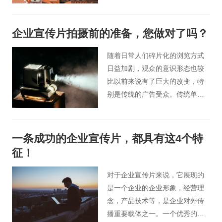
所有内容，如公司实力、产品功
能、工程实例、团队服务等。城
市招商片则是通过宣传城市的开
企业宣传片拍摄前的准备，您做对了吗？
发资源，以及提供给开发商什么
资源来吸引客户。
随着日常人们碎片化的浏览方式
日益加剧，观众的意识形态也较
比以前来说有了巨大的改变，特
别是传统的广告受众。传统单一
的画面加上解说词介绍已经远远
不能满足受众的观看需求了，不
管是内容还是拍摄手法，他们都
一条成功的企业宣传片，都具有这4个特
有更高的要求。那么企业在拍摄
征！
企业宣传片之前需要做什么呢？
今天，桃花谷影视广告小编就带
对于企业宣传片来说，它展现的
大家一起来了解一下。
是一个企业的企业形象，经营理
念，产品技术等，是企业对外传
播重要载体之一。一个优秀的企