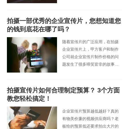
业宣传片，不仅要体现企业的真
实性，还要做到有极具吸引力，
这样的企业宣传片才会让受众更
拍摄一部优秀的企业宣传片，您想知道您
加清晰的了解企业。 那如何能才
的钱到底花在哪了吗？
能做到这样呢？其实企业宣传片
的制作要有以下几要素：
随着宣传片的广泛应用，在拍摄
企业宣传片上，甲方客户和制作
公司就企业宣传片制作价格的问
题发生了很多啼笑皆非的故事。
看似是甲方客户不舍得花钱，其
实不然，要知道当今甲方客户对
于企业的宣传是毫不吝啬的，那
拍摄宣传片如何合理制定预算？ 3个方面
为什么单单对于企业宣传片就不
教您轻松搞定！
舍得花钱了呢？其实这根本问题
是甲方客户不知道他的钱花在了
企业宣传片预算越低越好？真的
哪里，所以就导致出现甲方客户
有物美价廉的视频供应商吗？老
看似不舍得花钱的样子。那各位
板给的预算低还要求拍出大片的