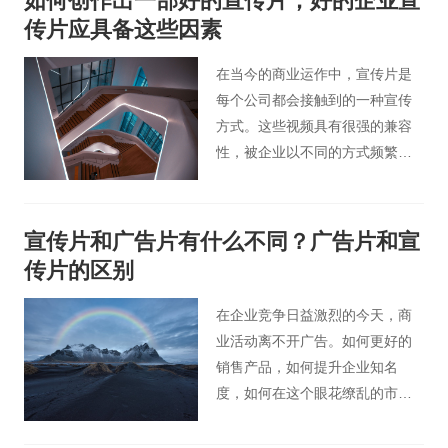
如何创作出一部好的宣传片，好的企业宣
吗，并没什么技术含量，其实并
传片应具备这些因素
不是这样的。作为北京创意宣传
片制作公司小编，我就来为我们
在当今的商业运作中，宣传片是
一一解读企业宣传片价格其中的
每个公司都会接触到的一种宣传
秘密。
方式。这些视频具有很强的兼容
性，被企业以不同的方式频繁使
用，并取得了相当好的效果。但
随着市场环境的逐渐内卷化，创
意新颖的表现方式才是让视频展
宣传片和广告片有什么不同？广告片和宣
现出更优越效果的最直接方式，
传片的区别
比如时下流行的各种专题片、微
电影等等。
在企业竞争日益激烈的今天，商
业活动离不开广告。如何更好的
销售产品，如何提升企业知名
度，如何在这个眼花缭乱的市场
中牢牢抓住客户的心，逐渐成为
所有企业头疼的问题。