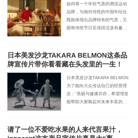
如何将一个年轻气质的潮流运动
品牌，与相对传统的中国年结合.
既能体现出品牌特有的气质，又
能将传统节日呈现得活泼有趣是
主要思考的问题。
日本美发沙龙TAKARA BELMON这条品
牌宣传片带你看看藏在头发里的一生！
日本美发沙龙TAKARA BELMON
为了能向大众传达自己的经营理
念：“美丽与健康共存，希望理发
能帮助大家唤起对未来丰富的想
象以及积极感受世界的情绪”， 开
启了一项创意视频征集活动，其
中有一支定格动画格外引人瞩
请了一位不爱吃水果的人来代言果汁，
目，以头发幻化的娃娃为主角，