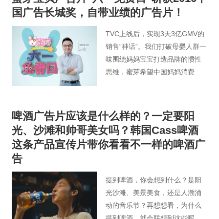
国广告长城奖，自带业绩的广告片！
TVC上线后，实现3天3亿GMV的
销售“神话”。我们打破母婴人群一
味围绕妈妈宝宝打造品牌的惯性
思维，蜜芽希望中国妈妈消费零
焦虑的理念，通过品牌广告+泛娱
乐营销，成为2016年孕婴童市场
大赢家。
啤酒广告片应该是什么样的？一定要阳
光、沙滩和帅哥美女吗？韩国Cass啤酒
这条产品宣传片带你看看不一样的啤酒广
告
提到啤酒，你会想到什么？是阳
光沙滩、美景美食，还是人潮涌
动的音乐节？再想想看，为什么
提到啤酒，就会联想到这些呢？