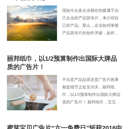
好的宣传效果。想要产品宣传片
拍摄达到好的效果？下面这些点
现如今众多企业都在拍摄属于自
必不可少。
己企业的产品宣传片，来介绍自
己的产品。那么，企业如何掌握
产品宣传片的创作关键，如何使
自己企业的产品宣传片在众多产
品宣传片中脱颖而出？
丽邦纸巾，以1/2预算制作出国际大牌品
质的广告片！
不论是产品品质还是广告片效果
都是细节之处见功夫，丽邦纸
巾，以1/2预算制作出国际大牌品
质的广告片！ 丽邦纸巾，宝宝爱
用，妈妈放心！
蜜芽宝贝广告片“六一免费日”斩获2016中