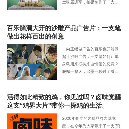
土味届进军，拍摄制作了一支复
古又土味的产品广告片。
百乐脑洞大开的沙雕产品广告片：一支笔
做出花样百出的创意
一向正经做广告的百乐也开始做
起了沙雕广告：一支笔如何让单
身狗用来抵抗来自情侣的恶意？
脱帽一整天，出墨一秒钟？看完
这支产品广告片，会让你不仅感
叹，原来一支笔也能有这么多神
操作！
活得如此精致的鸡，你见过吗？卤味觉醒
这支“鸡界大片”带你一探鸡的生活。
2020年创立的卤味品牌卤味觉
醒，在今年为大家带来了一支“鸡