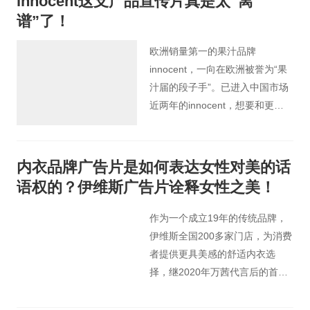
innocent这支产品宣传片真是太“离
描述了一个藏在头发里的世界。
谱”了！
欧洲销量第一的果汁品牌
innocent，一向在欧洲被誉为“果
汁届的段子手”。已进入中国市场
近两年的innocent，想要和更多
的消费者建立联系，恰逢新品菠
萝汁上市，它又会准备什么样
的“出乎意料”给大家呢？
内衣品牌广告片是如何表达女性对美的话
语权的？伊维斯广告片诠释女性之美！
作为一个成立19年的传统品牌，
伊维斯全国200多家门店，为消费
者提供更具美感的舒适内衣选
择，继2020年万茜代言后的首次
发声，正是因为在内衣和“性感”解
绑后，我们试图从男性凝视的视