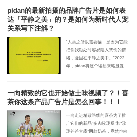
角将女性本身的美解放出来，用6
pidan的最新拍摄的品牌广告片是如何表
个女性的经历回到美的探讨上，
达「平静之美」的？是如何为新时代人宠
美不是问题，谁说了算，才是真
关系写下注解？
正的问题.
“人类之所以需要猫，是因为它能
把你我独处时容易陷入悲伤的情
绪，凝固在平静之美中。”2022
年，pidan将这个读起来略显复杂
的长句写进品牌观点里。作为对
品牌初心的回应，这句话里浸润
着创始人马文飞的切身经历，也
一向精致的它也开始做土味视频了？！喜
总结出他对当代人宠关系的具身
茶你这条产品广告片是怎么回事！！！
性思考。
一向走进精致路线的喜茶为了推
广它们的新品“多肉玫珑瓜”和“玫
珑芒芒甘露”两款奶茶，竟然也向