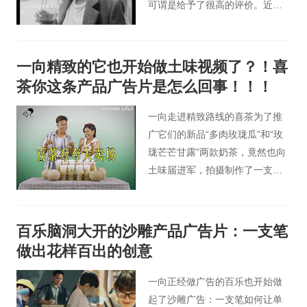
可谓是给予了很高的评价。近日
Giordano（佐丹奴）发布的秋冬
系列广告大片，40岁的全智贤一
颦一笑顾盼生辉，举手抬足间随
一向精致的它也开始做土味视频了？！喜
性洒脱，完美诠释了“岁月不败美
茶你这条产品广告片是怎么回事！！！
人”。
一向走进精致路线的喜茶为了推
广它们的新品“多肉玫珑瓜”和“玫
珑芒芒甘露”两款奶茶，竟然也向
土味届进军，拍摄制作了一支复
古又土味的产品广告片。
百乐脑洞大开的沙雕产品广告片：一支笔
做出花样百出的创意
一向正经做广告的百乐也开始做
起了沙雕广告：一支笔如何让单