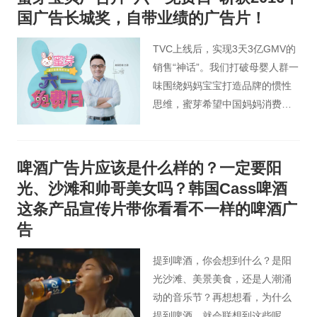
国广告长城奖，自带业绩的广告片！
TVC上线后，实现3天3亿GMV的
销售“神话”。我们打破母婴人群一
味围绕妈妈宝宝打造品牌的惯性
思维，蜜芽希望中国妈妈消费零
焦虑的理念，通过品牌广告+泛娱
乐营销，成为2016年孕婴童市场
大赢家。
啤酒广告片应该是什么样的？一定要阳
光、沙滩和帅哥美女吗？韩国Cass啤酒
这条产品宣传片带你看看不一样的啤酒广
告
提到啤酒，你会想到什么？是阳
光沙滩、美景美食，还是人潮涌
动的音乐节？再想想看，为什么
提到啤酒，就会联想到这些呢？