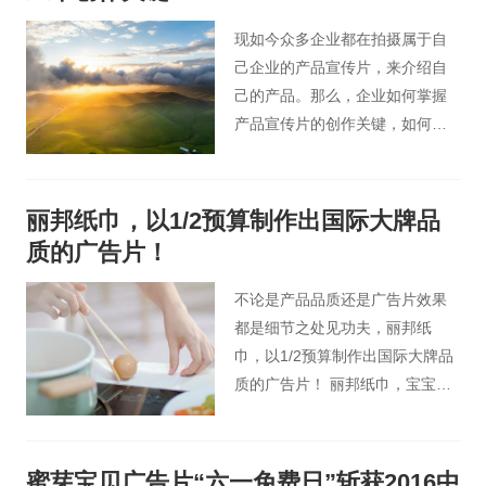
好的宣传效果。想要产品宣传片
拍摄达到好的效果？下面这些点
现如今众多企业都在拍摄属于自
必不可少。
己企业的产品宣传片，来介绍自
己的产品。那么，企业如何掌握
产品宣传片的创作关键，如何使
自己企业的产品宣传片在众多产
品宣传片中脱颖而出？
丽邦纸巾，以1/2预算制作出国际大牌品
质的广告片！
不论是产品品质还是广告片效果
都是细节之处见功夫，丽邦纸
巾，以1/2预算制作出国际大牌品
质的广告片！ 丽邦纸巾，宝宝爱
用，妈妈放心！
蜜芽宝贝广告片“六一免费日”斩获2016中