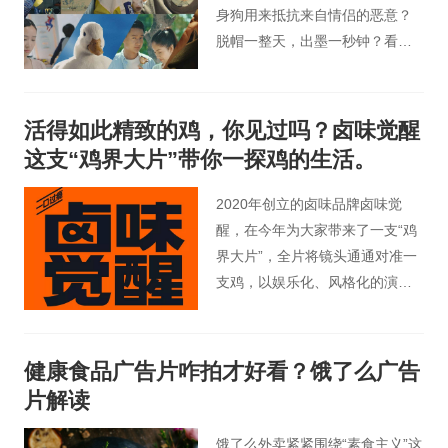
身狗用来抵抗来自情侣的恶意？
脱帽一整天，出墨一秒钟？看完
这支产品广告片，会让你不仅感
叹，原来一支笔也能有这么多神
操作！
活得如此精致的鸡，你见过吗？卤味觉醒
这支“鸡界大片”带你一探鸡的生活。
2020年创立的卤味品牌卤味觉
醒，在今年为大家带来了一支“鸡
界大片”，全片将镜头通通对准一
支鸡，以娱乐化、风格化的演
绎，淋漓尽致地将一只鸡的机灵
又富贵、可爱又性感展现在人们
面前。
健康食品广告片咋拍才好看？饿了么广告
片解读
饿了么外卖紧紧围绕“素食主义”这