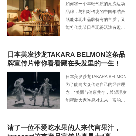
如何将一个年轻气质的潮流运动
品牌，与相对传统的中国年结合.
既能体现出品牌特有的气质，又
能将传统节日呈现得活泼有趣是
主要思考的问题。
日本美发沙龙TAKARA BELMON这条品
牌宣传片带你看看藏在头发里的一生！
日本美发沙龙TAKARA BELMON
为了能向大众传达自己的经营理
念：“美丽与健康共存，希望理发
能帮助大家唤起对未来丰富的想
象以及积极感受世界的情绪”， 开
启了一项创意视频征集活动，其
中有一支定格动画格外引人瞩
请了一位不爱吃水果的人来代言果汁，
目，以头发幻化的娃娃为主角，