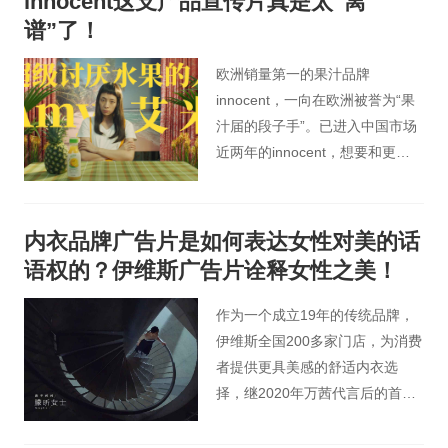
innocent这支产品宣传片真是太“离
描述了一个藏在头发里的世界。
谱”了！
欧洲销量第一的果汁品牌
innocent，一向在欧洲被誉为“果
汁届的段子手”。已进入中国市场
近两年的innocent，想要和更多
的消费者建立联系，恰逢新品菠
萝汁上市，它又会准备什么样
的“出乎意料”给大家呢？
内衣品牌广告片是如何表达女性对美的话
语权的？伊维斯广告片诠释女性之美！
作为一个成立19年的传统品牌，
伊维斯全国200多家门店，为消费
者提供更具美感的舒适内衣选
择，继2020年万茜代言后的首次
发声，正是因为在内衣和“性感”解
绑后，我们试图从男性凝视的视