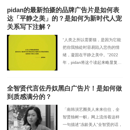
角将女性本身的美解放出来，用6
pidan的最新拍摄的品牌广告片是如何表
个女性的经历回到美的探讨上，
达「平静之美」的？是如何为新时代人宠
美不是问题，谁说了算，才是真
关系写下注解？
正的问题.
“人类之所以需要猫，是因为它能
把你我独处时容易陷入悲伤的情
绪，凝固在平静之美中。”2022
年，pidan将这个读起来略显复杂
的长句写进品牌观点里。作为对
品牌初心的回应，这句话里浸润
着创始人马文飞的切身经历，也
全智贤代言佐丹奴黑白广告片！是如何做
总结出他对当代人宠关系的具身
到质感满分的？
性思考。
「南韩演艺圈美人来来往往，全
智贤独树一帜」网上流传着这样
一句描述“冻龄美人”全智贤的话，