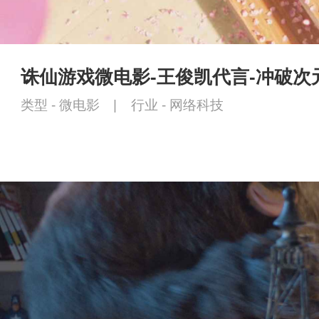
诛仙游戏微电影-王俊凯代言-冲破次
类型 -
微电影
|
行业 -
网络科技