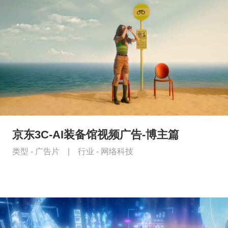
京东3C-AI装备馆视频广告-博主篇
类型 -
广告片
|
行业 -
网络科技