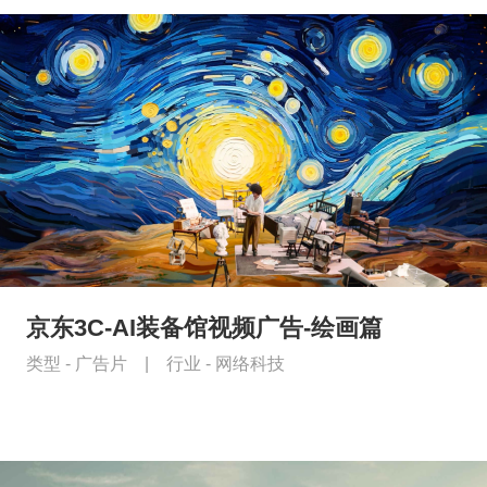
京东3C-AI装备馆视频广告-绘画篇
类型 -
广告片
|
行业 -
网络科技