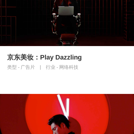
京东美妆：Play Dazzling
类型 -
广告片
|
行业 -
网络科技