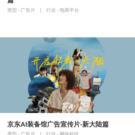
篇
类型 -
广告片
|
行业 -
电商平台
京东AI装备馆广告宣传片-新大陆篇
类型 -
广告片
|
行业 -
网络科技