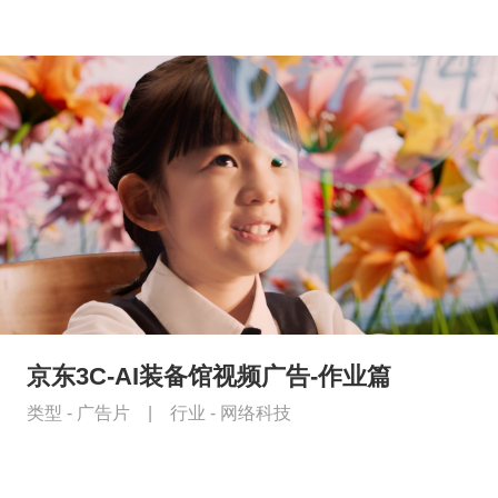
京东3C-AI装备馆视频广告-作业篇
类型 -
广告片
|
行业 -
网络科技