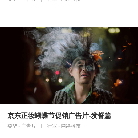
京东正妆蝴蝶节促销广告片-发誓篇
类型 -
广告片
|
行业 -
网络科技