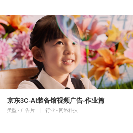
京东3C-AI装备馆视频广告-作业篇
类型 -
广告片
|
行业 -
网络科技