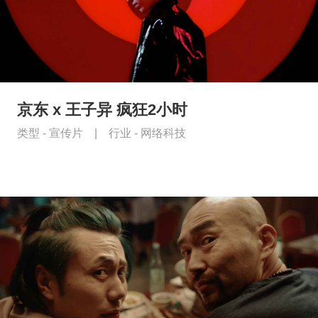
京东 x 王子异 疯狂2小时
类型 -
宣传片
|
行业 -
网络科技