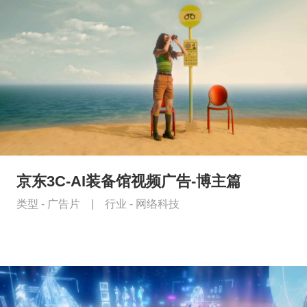
京东3C-AI装备馆视频广告-博主篇
类型 -
广告片
|
行业 -
网络科技