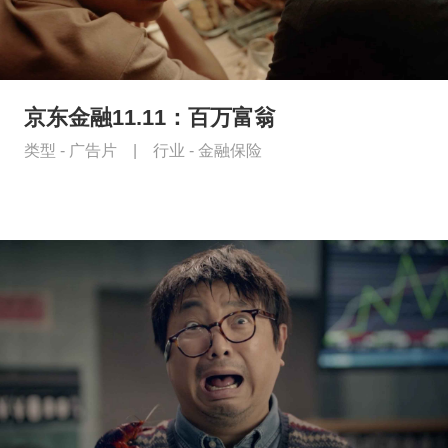
京东金融11.11：百万富翁
类型 -
广告片
|
行业 -
金融保险