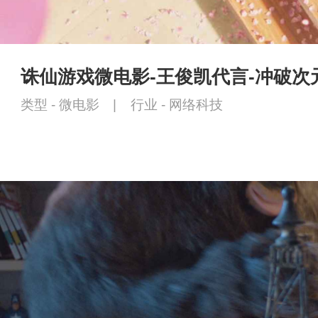
诛仙游戏微电影-王俊凯代言-冲破次
类型 -
微电影
|
行业 -
网络科技