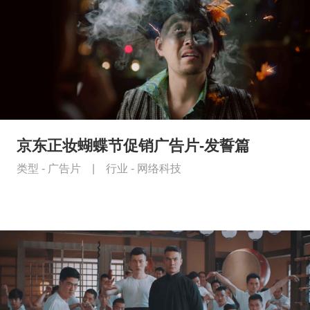
京东正妆蝴蝶节促销广告片-发誓篇
类型 -
广告片
|
行业 -
网络科技