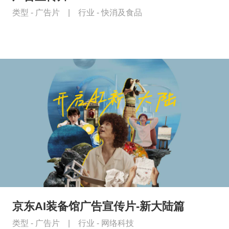
类型 -
广告片
|
行业 -
快消及食品
京东AI装备馆广告宣传片-新大陆篇
类型 -
广告片
|
行业 -
网络科技