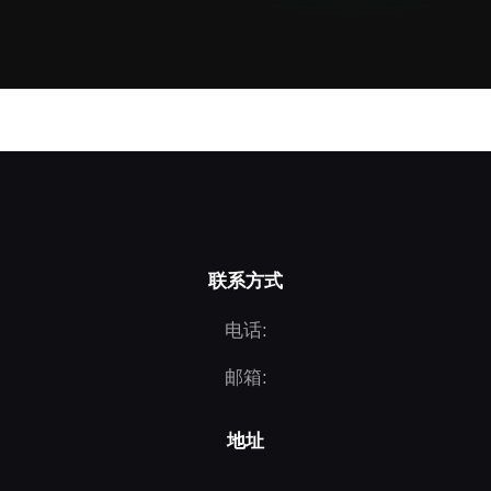
联系方式
电话:
邮箱:
地址