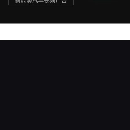
新能源汽车视频广告