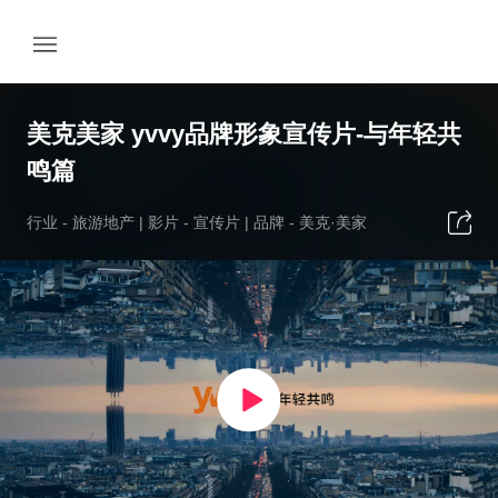
美克美家 yvvy品牌形象宣传片-与年轻共
鸣篇
行业 -
旅游地产
| 影片 -
宣传片
| 品牌 -
美克·美家