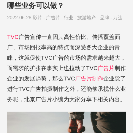
哪些业务可以做？
2022-06-28
影片 -
广告片
|
行业 -
旅游地产
|
品牌 -
万达
TVC
广告宣传一直因其高性价比、传播覆盖面
广、市场回报率高的特点而深受各大企业的青
睐，这就促使TVC广告的市场的需求越来越大，
而需求的扩张在事实上也拉动了TVC
广告片
制作
企业的发展趋势，那么TVC
广告片制作
企业除了
进行TVC广告拍摄制作之外，还能够承揽什么业
务呢，北京广告片小编为大家分享下相关内容。