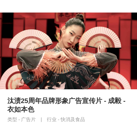
汰渍25周年品牌形象广告宣传片 - 成毅 -
衣如本色
类型 -
广告片
|
行业 -
快消及食品