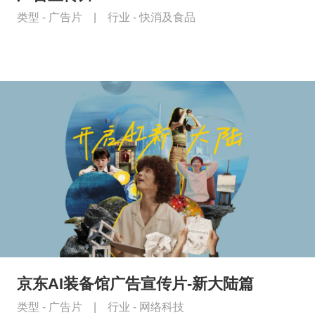
类型 -
广告片
|
行业 -
快消及食品
京东AI装备馆广告宣传片-新大陆篇
类型 -
广告片
|
行业 -
网络科技