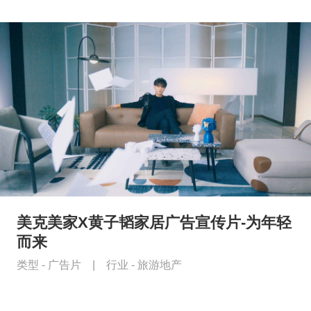
美克美家X黄子韬家居广告宣传片-为年轻
而来
类型 -
广告片
|
行业 -
旅游地产