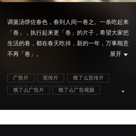
调羹汤饼佐春色，春到人间一卷之。一条吃起来
「卷」，执行起来更「卷」的片子，希望大家把
生活的卷，都在春天吃掉，新的一年，万事顺意
不再「卷」。
展开
广告片
宣传片
饿了么宣传片
饿了么广告片
饿了么广告视频
饿了么节气视频
北京宣传片拍摄制作公司
电商宣传片