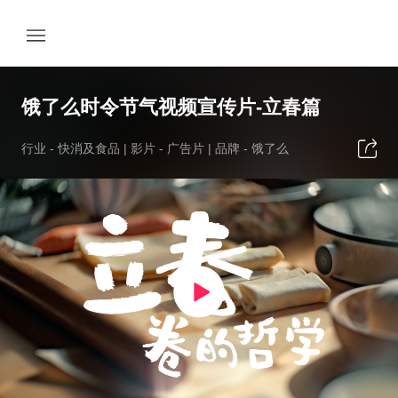
饿了么时令节气视频宣传片-立春篇
行业 -
快消及食品
| 影片 -
广告片
| 品牌 -
饿了么