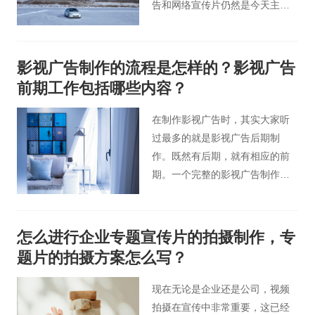
告和网络宣传片仍然是今天主要
的营销方式。TVC广告因为播出
渠道的原因，经常在各大电视
台，以电视台的独特地位极易让
影视广告制作的流程是怎样的？影视广告
观众产生信任感。而网上宣传片
前期工作包括哪些内容？
依靠“撒网钓大鱼”的概念扩大营销
范围，总有相应的消费者被吸
在制作影视广告时，其实大家听
引。今天，桃花谷TVC广告片小
过最多的就是影视广告后期制
编想和大家分享一下TVC广告拍
作。既然有后期，就有相应的前
摄制作价格贵不贵。
期。一个完整的影视广告制作流
程主要包括影视前期和影视后期
两个部分。桃花谷影视广告小编
今天就来为大家介绍下影视广告
怎么进行企业专题宣传片的拍摄制作，专
制作的流程是怎样的？影视广告
题片的拍摄方案怎么写？
前期工作包括哪些内容？
现在无论是企业还是公司，视频
拍摄在宣传中非常重要，这已经