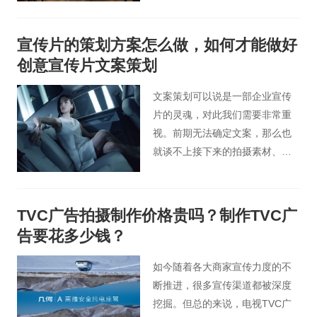
完整的影片。那么现在学剪辑有
前途吗？在从事剪辑工作过程中
宣传片的策划方案怎么做，如何才能做好
又有哪些职业误区呢，今天桃花
创意宣传片文案策划
谷广告片小编分大家做简单分
析。
文案策划可以说是一部企业宣传
片的灵魂，对此我们需要非常重
视。前期无法确定文案，那么也
就谈不上接下来的拍摄素材、后
期策划、旁白选择。因此，创意
宣传片策划方案很重要，今天桃
花谷宣传片小编为您介绍怎么通
TVC广告拍摄制作价格贵吗？制作TVC广
过文案策划实现宣传片价值的最
告要花多少钱？
大化。
如今随着各大商家宣传力度的不
断推进，很多宣传渠道都被深度
挖掘。但总的来说，电视TVC广