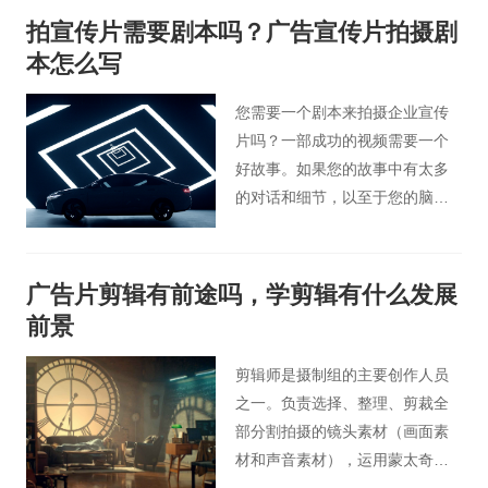
告主和受众的需求。人们对微电
拍宣传片需要剧本吗？广告宣传片拍摄剧
影制作也充满热情。在品牌传播
本怎么写
不断变化的今天，传统的广告形
式已经不能满足新时代的发展要
您需要一个剧本来拍摄企业宣传
求。基于新媒体时代的微电影广
片吗？一部成功的视频需要一个
告已经成为企业品牌营销的新渠
好故事。如果您的故事中有太多
道。
的对话和细节，以至于您的脑袋
装不下，那么您就需要一个剧
本。剧本是视频的文本版本，包
括对话和对情节的简要描述。
广告片剪辑有前途吗，学剪辑有什么发展
前景
剪辑师是摄制组的主要创作人员
之一。负责选择、整理、剪裁全
部分割拍摄的镜头素材（画面素
材和声音素材），运用蒙太奇技
巧进行编纂组接，使之成为一部