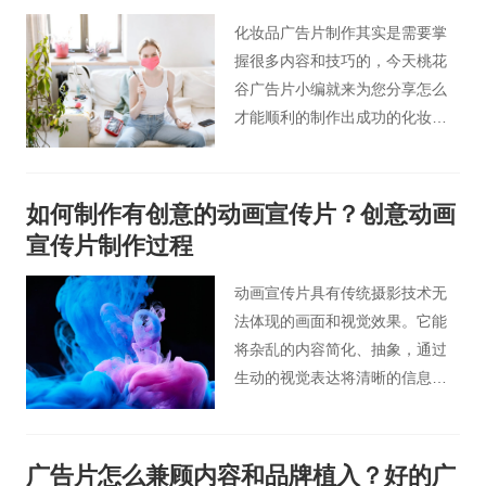
可以吸引观众的注意力。那么您
化妆品广告片制作其实是需要掌
知道拍摄装修公司视频广告时有
握很多内容和技巧的，今天桃花
哪些要领，怎么才拍出装饰公司
谷广告片小编就来为您分享怎么
高端宣传片吗？和北京桃花谷企
才能顺利的制作出成功的化妆品
业宣传片小编一起来看看以下内
广告片视频。
容吧。
如何制作有创意的动画宣传片？创意动画
宣传片制作过程
动画宣传片具有传统摄影技术无
法体现的画面和视觉效果。它能
将杂乱的内容简化、抽象，通过
生动的视觉表达将清晰的信息传
达给受众。能使画面更加时尚，
色彩鲜艳，形象夸张，动作流
畅，具有视觉冲击力，从视觉到
广告片怎么兼顾内容和品牌植入？好的广