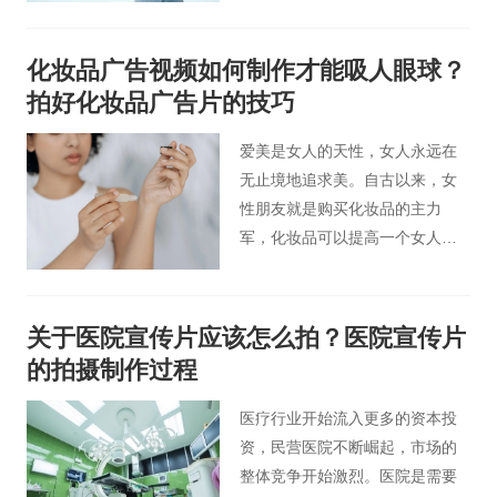
乐营销，成为2016年孕婴童市场
大赢家。
化妆品广告视频如何制作才能吸人眼球？
拍好化妆品广告片的技巧
爱美是女人的天性，女人永远在
无止境地追求美。自古以来，女
性朋友就是购买化妆品的主力
军，化妆品可以提高一个女人的
魅力和自信。化妆品广告片应该
抓住女性的这一特点，让女性观
众了解化妆品的重要作用，那么
关于医院宣传片应该怎么拍？医院宣传片
如何拍摄制作化妆品广告视频才
的拍摄制作过程
能吸引观众的注意力呢？
医疗行业开始流入更多的资本投
资，民营医院不断崛起，市场的
整体竞争开始激烈。医院是需要