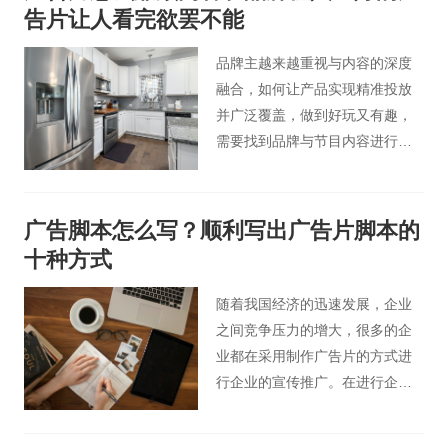
听觉给观众不一样的感觉，能抓
告片让人看完欲罢不能
住观众的眼球。
品牌主越来越重视与内容的深度
融合，如何让产品实现精准投放
并广泛覆盖，做到好玩又有趣，
需要找到品牌与节目内容进行无
缝融合的平衡点，化有形于无
形。成功的影视广告植入，将品
牌与情节内容相融合，成为剧情
广告脚本怎么写？顺利写出广告片脚本的
自然的组成部分，创意性甚至不
十种方式
刻意的植入方式，反而让观众在
不知不觉中对品牌留下印象。
随着我国经济的迅速发展，企业
之间竞争压力的增大，很多的企
业都在采用制作广告片的方式进
行企业的宣传推广。在进行企业
广告片宣传推广过程中，广告片
制作需求是整个广告片制作的关