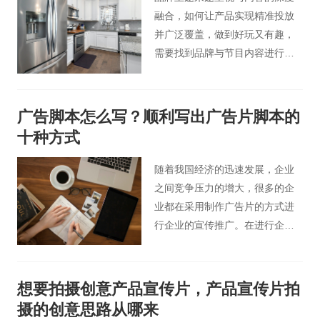
融合，如何让产品实现精准投放
并广泛覆盖，做到好玩又有趣，
需要找到品牌与节目内容进行无
缝融合的平衡点，化有形于无
形。成功的影视广告植入，将品
牌与情节内容相融合，成为剧情
广告脚本怎么写？顺利写出广告片脚本的
自然的组成部分，创意性甚至不
十种方式
刻意的植入方式，反而让观众在
不知不觉中对品牌留下印象。
随着我国经济的迅速发展，企业
之间竞争压力的增大，很多的企
业都在采用制作广告片的方式进
行企业的宣传推广。在进行企业
广告片宣传推广过程中，广告片
制作需求是整个广告片制作的关
键。
想要拍摄创意产品宣传片，产品宣传片拍
摄的创意思路从哪来