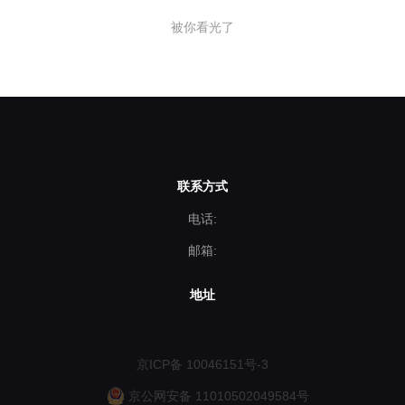
传片的需求，今天由北京宣传片
被你看光了
小编为各位分析下如何制作品牌
故事宣传片才有效果？
联系方式
电话:
邮箱:
地址
京ICP备 10046151号-3
京公网安备 11010502049584号