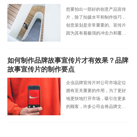
想要拍出一部好的创意产品宣传
片，除了拍摄水平和制作技巧，
创意策划是非常重要的。宣传片
因为其有着极强的冲击力和覆盖
面，能形象地将企业产品展示，
并以其独有的视听结合的宣传方
式更能引起当代消费者的关注，
如何制作品牌故事宣传片才有效果？品牌
让人们在一个娱乐的环境中去接
故事宣传片的制作要点
受它。那么如何制作一部优秀的
创意产品宣传片呢？今天桃花谷
企业品牌宣传片对公司市场定位
宣传片小编简单地介绍一些产品
拥有至关重要的作用，为了更好
宣传片拍摄的创意思路。
地更快地打开市场，吸引住更多
的顾客，许多公司会将品牌文化
采用视频的形式展现给大家，为
此来区别于别的竞争对手。因而
公司通常会提出制作企业品牌宣