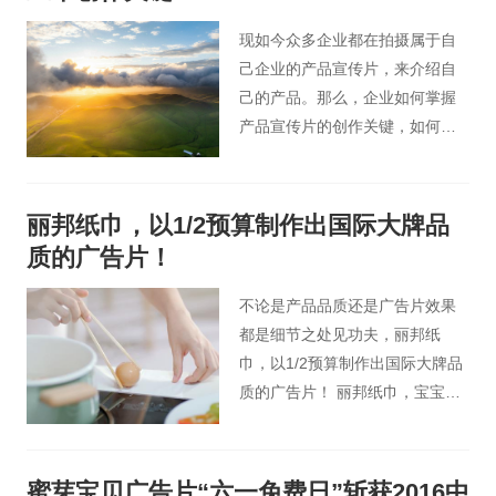
好的宣传效果。想要产品宣传片
拍摄达到好的效果？下面这些点
现如今众多企业都在拍摄属于自
必不可少。
己企业的产品宣传片，来介绍自
己的产品。那么，企业如何掌握
产品宣传片的创作关键，如何使
自己企业的产品宣传片在众多产
品宣传片中脱颖而出？
丽邦纸巾，以1/2预算制作出国际大牌品
质的广告片！
不论是产品品质还是广告片效果
都是细节之处见功夫，丽邦纸
巾，以1/2预算制作出国际大牌品
质的广告片！ 丽邦纸巾，宝宝爱
用，妈妈放心！
蜜芽宝贝广告片“六一免费日”斩获2016中