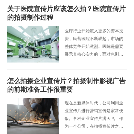
众了解化妆品的重要作用，那么
关于医院宣传片应该怎么拍？医院宣传片
如何拍摄制作化妆品广告视频才
的拍摄制作过程
能吸引观众的注意力呢？
医疗行业开始流入更多的资本投
资，民营医院不断崛起，市场的
整体竞争开始激烈。医院是需要
展示其核心实力的，面对急剧变
化的市场，它需要适当的营销和
宣传。 很多医院开始制作宣传
片，对医院相关科室进行宣传和
怎么拍摄企业宣传片？拍摄制作影视广告
叙述，那么你知道医院宣传片的
的前期准备工作很重要
制作流程吗？接下来小编就和大
家聊一聊医院宣传片制作过程的
现在是新媒体时代，公司利用企
具体内容。
业宣传片进行营销宣传是家常便
饭。各种企业宣传片满天飞，作
为一个公司，在拍摄宣传片之前
就应该做好规划。今天北京桃花