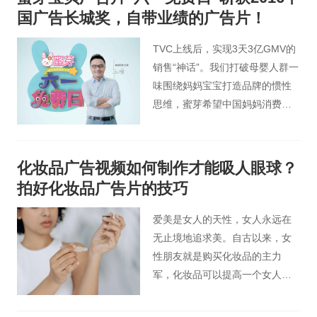
国广告长城奖，自带业绩的广告片！
TVC上线后，实现3天3亿GMV的
销售“神话”。我们打破母婴人群一
味围绕妈妈宝宝打造品牌的惯性
思维，蜜芽希望中国妈妈消费零
焦虑的理念，通过品牌广告+泛娱
乐营销，成为2016年孕婴童市场
大赢家。
化妆品广告视频如何制作才能吸人眼球？
拍好化妆品广告片的技巧
爱美是女人的天性，女人永远在
无止境地追求美。自古以来，女
性朋友就是购买化妆品的主力
军，化妆品可以提高一个女人的
魅力和自信。化妆品广告片应该
抓住女性的这一特点，让女性观