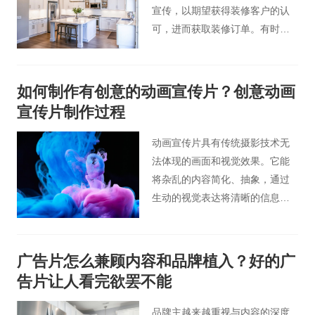
宣传，以期望获得装修客户的认
可，进而获取装修订单。有时候
装修装饰公司会考虑到需不需要
拍摄广告宣传片这一问题？其实
拍摄企业宣传片是很有必要的，
如何制作有创意的动画宣传片？创意动画
如果装饰公司拍摄企业宣传片，
宣传片制作过程
不仅可以宣传企业形象品牌，还
可以吸引观众的注意力。那么您
动画宣传片具有传统摄影技术无
知道拍摄装修公司视频广告时有
法体现的画面和视觉效果。它能
哪些要领，怎么才拍出装饰公司
将杂乱的内容简化、抽象，通过
高端宣传片吗？和北京桃花谷企
生动的视觉表达将清晰的信息传
业宣传片小编一起来看看以下内
达给受众。能使画面更加时尚，
容吧。
色彩鲜艳，形象夸张，动作流
畅，具有视觉冲击力，从视觉到
广告片怎么兼顾内容和品牌植入？好的广
听觉给观众不一样的感觉，能抓
告片让人看完欲罢不能
住观众的眼球。
品牌主越来越重视与内容的深度