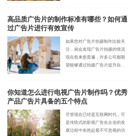
展。对一个旅游景点的风景宣传
片，拍摄过程一定要波澜壮阔。
高品质广告片的制作标准有哪些？如何通
摄影师要有强烈的审美意识和追
过广告片进行有效宣传
求，丰富的审美思维，从多角
度、多层次、多方向向观众展示
如果您对广告片拍摄制作比较关
自然风光和自然景观之美。
注，就会发现广告片拍摄的情况
现在愈来愈普遍，许多公司都期
望能够通过拍摄广告片提升自身
商品的知名度，事实上，其实这
也确实是个很好的方法。
你知道怎么进行电视广告片制作吗？优秀
产品广告片具备的五个特点
尽管现在已经是互联网时代，可
是传统式的影视广告在企业的发
展过程中依然起着不可忽视的功