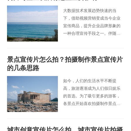
作吗？
大数据技术发展趋势快速的当
下，借助视频营销变成当今企业
宣传商品，提升企业品牌形象的
一种合理宣传手段之一。伴随着
社会的发展趋势，公司在重视本
身宣传策划的同时，慢慢也会接
触到企业公益宣传片，可能在有
景点宣传片怎么拍？拍摄制作景点宣传片
些人看来，公益宣传片不都是政
的几条思路
府喜欢做的吗，企业有制作公益
宣传片的必要吗？下面桃花谷宣
如今，人们的生活水平不断提
传片小编就为您介绍企业为什么
高，旅游逐渐成为人们假日娱乐
也需要制作公益宣传片。
的首选。为了吸引更多的游客，
各景点开始喜欢拍摄制作景点宣
传片，一个景点的广告宣传片，
是不同于企业宣传片的，在拍摄
制作各方面都有不一样的要求。
城市创意宣传片怎么拍，城市宣传片拍摄