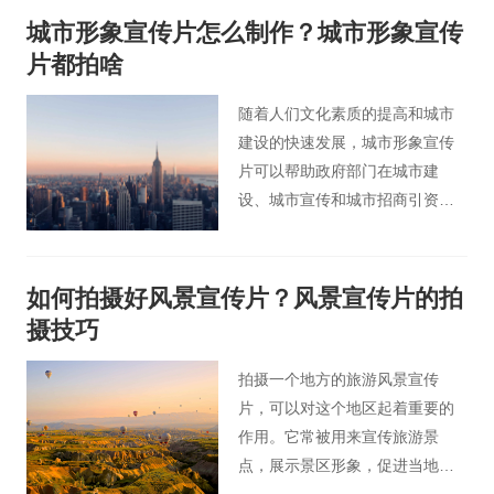
程是事半功倍的。实际上，广告
城市形象宣传片怎么制作？城市形象宣传
宣传片拍摄制作的无论多么好，
片都拍啥
若是没有好的标题名字去吸引住
受众群体，那么在某种意义上来
随着人们文化素质的提高和城市
说也是失败的。
建设的快速发展，城市形象宣传
片可以帮助政府部门在城市建
设、城市宣传和城市招商引资的
竞争中脱颖而出。那么在拍摄城
市形象宣传片时应该拍些什么
呢？今天桃花谷宣传片小编就来
如何拍摄好风景宣传片？风景宣传片的拍
为您分享下城市形象宣传片可以
摄技巧
拍摄的五方面。
拍摄一个地方的旅游风景宣传
片，可以对这个地区起着重要的
作用。它常被用来宣传旅游景
点，展示景区形象，促进当地旅
游业的发展，从而带动经济发