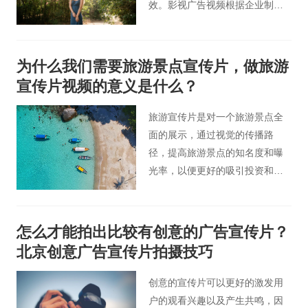
效。影视广告视频根据企业制作
的目的，可以对自身的产品、品
牌起到积极的宣传作用，与此同
时还可以让大量的人留意到企
为什么我们需要旅游景点宣传片，做旅游
业，这也是一种招商引资的形
宣传片视频的意义是什么？
式，并且随着互联网的发展，影
视广告视频拓宽了传播渠道。
旅游宣传片是对一个旅游景点全
面的展示，通过视觉的传播路
径，提高旅游景点的知名度和曝
光率，以便更好的吸引投资和增
加旅游收入，好的旅游宣传片可
以彰显旅游景点品质及个性，挖
掘出景点特色的地域文化特征，
怎么才能拍出比较有创意的广告宣传片？
增强景地吸引力，从而提高景地
北京创意广告宣传片拍摄技巧
的竞争力促进经济发展水平，建
立旅游景地独特的视觉识别效
创意的宣传片可以更好的激发用
应，从而为旅游景地量身打造专
户的观看兴趣以及产生共鸣，因