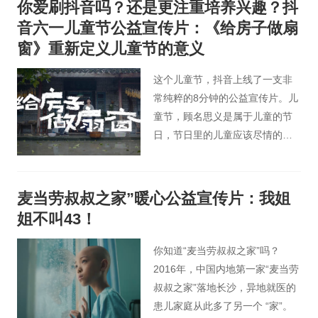
你爱刷抖音吗？还是更注重培养兴趣？抖
音六一儿童节公益宣传片：《给房子做扇
窗》重新定义儿童节的意义
这个儿童节，抖音上线了一支非
常纯粹的8分钟的公益宣传片。儿
童节，顾名思义是属于儿童的节
日，节日里的儿童应该尽情的玩
耍，享受当孩子的快乐。
麦当劳叔叔之家”暖心公益宣传片：我姐
姐不叫43！
你知道“麦当劳叔叔之家”吗？
2016年，中国内地第一家“麦当劳
叔叔之家”落地长沙，异地就医的
患儿家庭从此多了另一个 “家”。