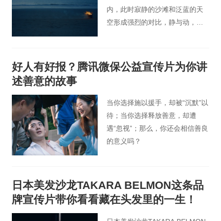
内，此时寂静的沙滩和泛蓝的天
空形成强烈的对比，静与动，蓝
与红。
好人有好报？腾讯微保公益宣传片为你讲
述善意的故事
当你选择施以援手，却被“沉默”以
待；当你选择释放善意，却遭
遇“忽视”；那么，你还会相信善良
的意义吗？
日本美发沙龙TAKARA BELMON这条品
牌宣传片带你看看藏在头发里的一生！