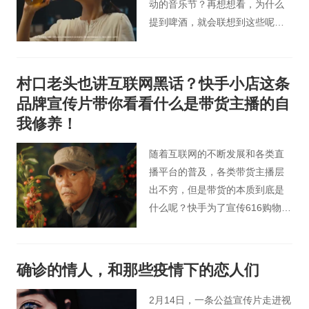
动的音乐节？再想想看，为什么
提到啤酒，就会联想到这些呢？
难道不是因为各种各样的啤酒广
告片里都充斥着这些吗？这些仿
佛都变成了买啤酒的套路，但是
村口老头也讲互联网黑话？快手小店这条
仅仅只有在这些充满开心和欢乐
品牌宣传片带你看看什么是带货主播的自
的地方才需要啤酒吗？
我修养！
随着互联网的不断发展和各类直
播平台的普及，各类带货主播层
出不穷，但是带货的本质到底是
什么呢？快手为了宣传616购物
节，发布了这么一条宣传片，通
过村口俩老头的嘴巴，话糙理不
糙地告诉大家，带货究竟是什
确诊的情人，和那些疫情下的恋人们
么。
2月14日，一条公益宣传片走进视