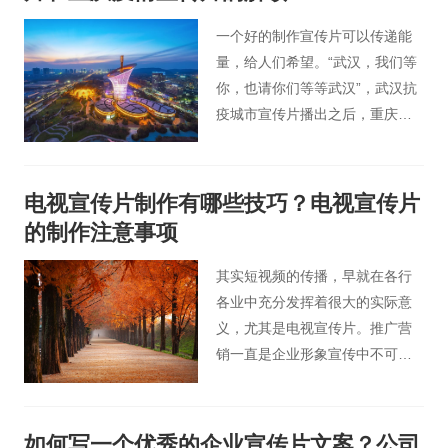
一个好的制作宣传片可以传递能
量，给人们希望。“武汉，我们等
你，也请你们等等武汉”，武汉抗
疫城市宣传片播出之后，重庆市
宣传片也回应“武汉，我们等你，
也等自己”两个宣传片记录了两个
疫情严重城市的实际情况，以及
电视宣传片制作有哪些技巧？电视宣传片
政府、医护人员、爱心人士和普
的制作注意事项
通民众为抗击疫情所做的努力。
深沉中充满了倔强，悲壮中充满
其实短视频的传播，早就在各行
了力量，深厚的感情直达人心。
各业中充分发挥着很大的实际意
义，尤其是电视宣传片。推广营
销一直是企业形象宣传中不可或
缺的一部分，电视宣传片制作的
目的也是为企业进行全方位的宣
传。那么，电视宣传片制作有哪
如何写一个优秀的企业宣传片文案？公司