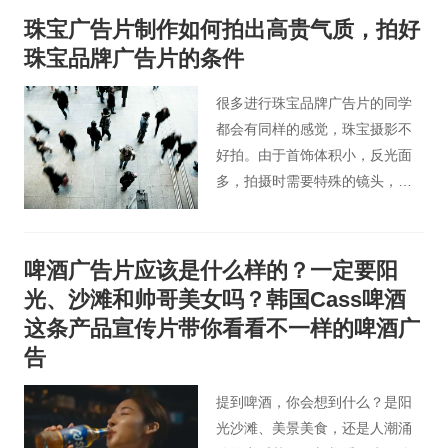
前，公司必须清楚自己的需求和
珠宝广告片制作如何拍出高贵气质，拍好
营销策略。盲目跟风只会适得其
珠宝品牌广告片的条件
反，对公司自身形象和风格不会
带来好处。不同的创意需要通过
很多进行珠宝品牌广告片的同学
不同的拍摄风格、拍摄方法甚至
都会有同样的感觉，珠宝摄影不
后期技术来展现。 今天北京宣传
好拍。由于首饰体积小，反光面
片小编为大家分享下常见的企业
多，拍摄时需要特殊的镜头，摄
宣传片的风格有哪些？
影师的技术特别考究。那么，珠
宝广告片制作如何拍出高贵气质
呢？
啤酒广告片应该是什么样的？一定要阳
光、沙滩和帅哥美女吗？韩国Cass啤酒
这条产品宣传片带你看看不一样的啤酒广
告
提到啤酒，你会想到什么？是阳
光沙滩、美景美食，还是人潮涌