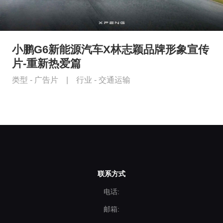
小鹏G6新能源汽车X林志颖品牌形象宣传
片-重新热爱篇
类型 -
广告片
|
行业 -
交通运输
联系方式
电话:
邮箱: