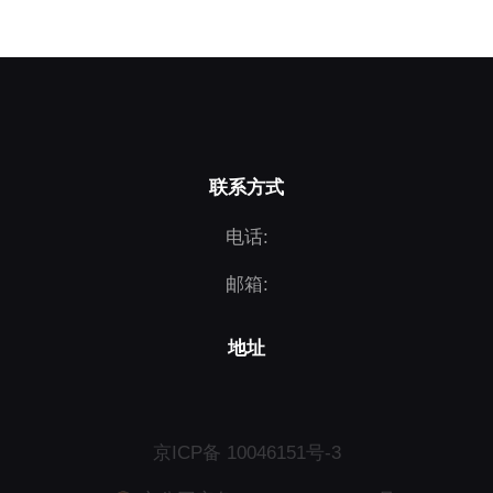
联系方式
电话:
邮箱:
地址
京ICP备 10046151号-3