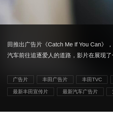
田推出广告片《Catch Me If You Can
汽车前往追逐爱人的道路，影片在展现了一
广告片
丰田广告片
丰田TVC
最新丰田宣传片
最新汽车广告片
北京影视广告制片公司