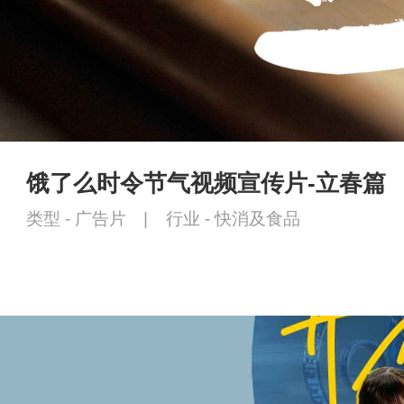
饿了么时令节气视频宣传片-立春篇
类型 -
广告片
|
行业 -
快消及食品