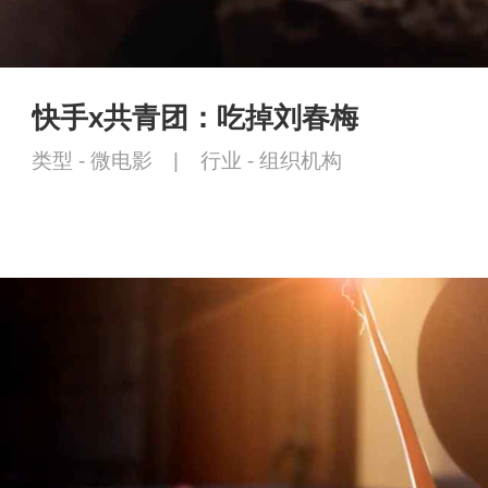
快手x共青团：吃掉刘春梅
类型 -
微电影
|
行业 -
组织机构