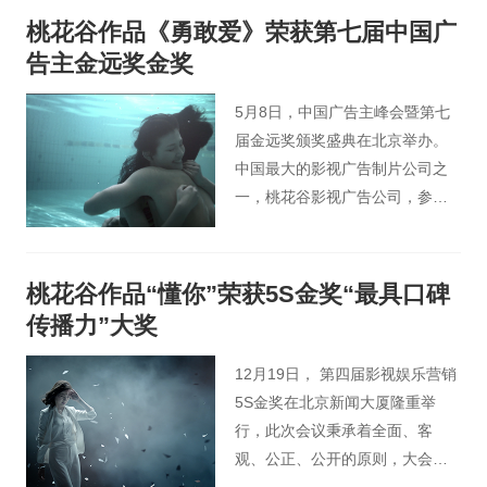
桃花谷作品《勇敢爱》荣获第七届中国广
告主金远奖金奖
5月8日，中国广告主峰会暨第七
届金远奖颁奖盛典在北京举办。
中国最大的影视广告制片公司之
一，桃花谷影视广告公司，参加
了此次会议，由桃花谷创作的广
告片《勇敢爱》荣获第七届中国
广告主金远奖金奖。
桃花谷作品“懂你”荣获5S金奖“最具口碑
传播力”大奖
12月19日， 第四届影视娱乐营销
5S金奖在北京新闻大厦隆重举
行，此次会议秉承着全面、客
观、公正、公开的原则，大会评
委们从策略、创意、执行、效果