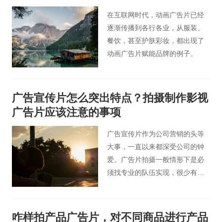
在互联网时代，动画广告片已经
逐渐传播到各行各业，从服装、
餐饮，甚至护肤彩妆，都出现了
动画广告片赋能品牌的例子。
广告宣传片怎么突出特点？拍摄制作影视
广告片应该注意的事项
广告宣传片作为公司营销的头等
大事，一直以来都深受公司的钟
爱。广告片拍摄一般情形下是必
须找专业的队伍实现，很少有企
业是自己做的，由于广告宣传片
的制作步骤比较复杂，并且是一
个开放式创新项目，必须具有一
咋样拍产品广告片，对不同商品进行产品