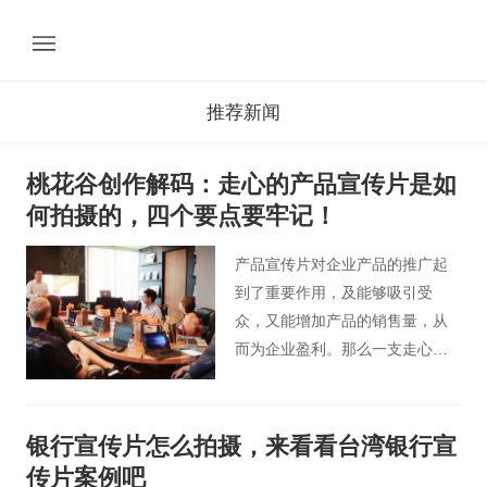
推荐新闻
桃花谷创作解码：走心的产品宣传片是如
何拍摄的，四个要点要牢记！
产品宣传片对企业产品的推广起
到了重要作用，及能够吸引受
众，又能增加产品的销售量，从
而为企业盈利。那么一支走心的
产品宣传片是如何制作的呢？就
和桃花谷小编一起了解吧！
银行宣传片怎么拍摄，来看看台湾银行宣
传片案例吧