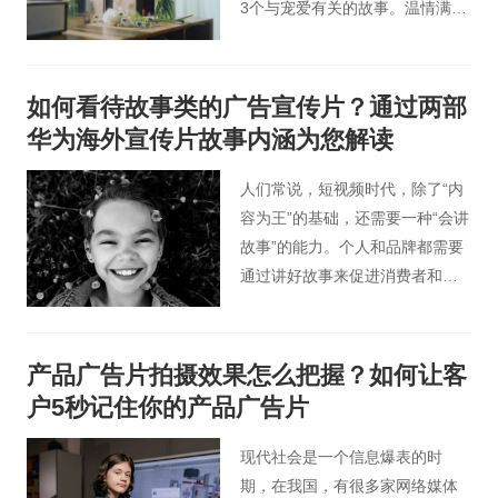
3个与宠爱有关的故事。温情满满
的日子细节，"普通、真实，却又
催人泪下"。在千篇一律的“520”双
向奔赴的情侣故事中，《被忘记
如何看待故事类的广告宣传片？通过两部
的那束花》用更立体的方式传递
华为海外宣传片故事内涵为您解读
了爱情、友情、亲情所有关乎爱
的美好，也为"520（我喜欢
人们常说，短视频时代，除了“内
你）"这个有爱的节日带来新的声
容为王”的基础，还需要一种“会讲
响与定义。
故事”的能力。个人和品牌都需要
通过讲好故事来促进消费者和品
牌之间无形的情感友谊。 人们常
说，短视频时代，除了“内容为
王”的基础，还需要一种“会讲故
产品广告片拍摄效果怎么把握？如何让客
事”的能力。个人和品牌都需要通
户5秒记住你的产品广告片
过讲好故事来促进消费者和品牌
之间无形的情感友谊。
现代社会是一个信息爆表的时
期，在我国，有很多家网络媒体