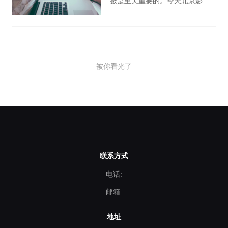
摄是至关重要的。今天北京影视
广告片小编为大家分享公司广告
宣传片怎么拍摄好。
被你看光了
联系方式
电话:
邮箱:
地址