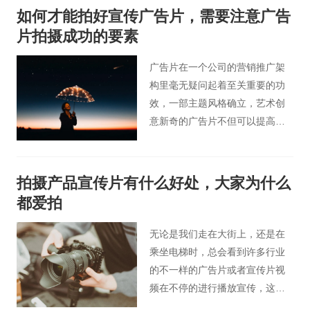
如何才能拍好宣传广告片，需要注意广告
片拍摄成功的要素
广告片在一个公司的营销推广架
构里毫无疑问起着至关重要的功
效，一部主题风格确立，艺术创
意新奇的广告片不但可以提高商
品的销售量，塑造企业的企业形
象，更能提升企业品牌的知名
度。那么，取得成功的广告片它
拍摄产品宣传片有什么好处，大家为什么
们是不是拥有相同之处呢？桃花
都爱拍
谷广告片小编今天为大家梳理了
一下十点。
无论是我们走在大街上，还是在
乘坐电梯时，总会看到许多行业
的不一样的广告片或者宣传片视
频在不停的进行播放宣传，这些
影视广告总会有一些可以打动人