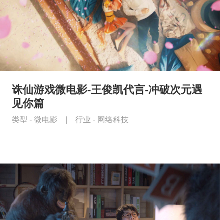
诛仙游戏微电影-王俊凯代言-冲破次元遇
见你篇
类型 -
微电影
|
行业 -
网络科技