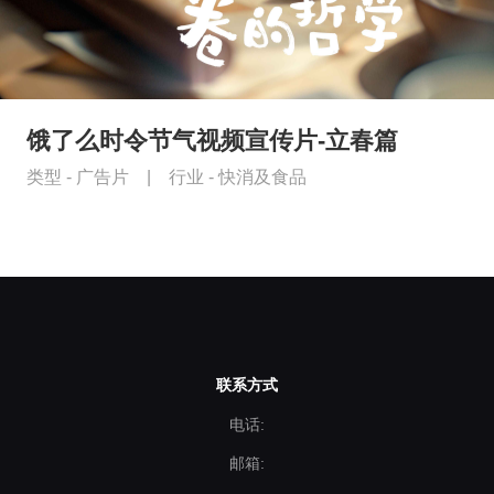
饿了么时令节气视频宣传片-立春篇
类型 -
广告片
|
行业 -
快消及食品
联系方式
电话:
邮箱: