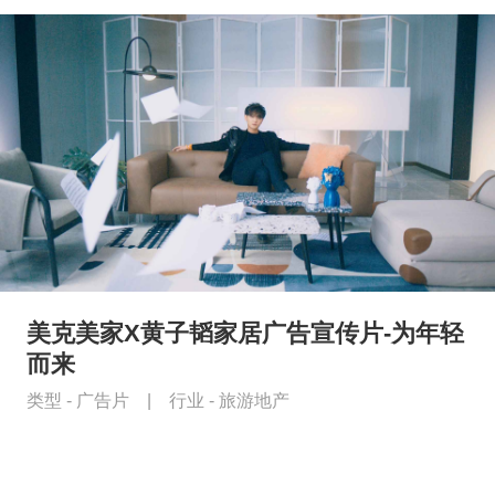
美克美家X黄子韬家居广告宣传片-为年轻
而来
类型 -
广告片
|
行业 -
旅游地产