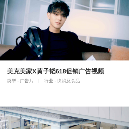
美克美家X黄子韬618促销广告视频
类型 -
广告片
|
行业 -
快消及食品