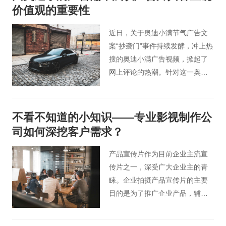
价值观的重要性
近日，关于奥迪小满节气广告文
案“抄袭门”事件持续发酵，冲上热
搜的奥迪小满广告视频，掀起了
网上评论的热潮。针对这一奥迪
小满广告翻车事件，桃花谷广告
片小编今天以影视广告人的角度
为大家分享下广告行业从业者具
不看不知道的小知识——专业影视制作公
备正确的价值观重要性。
司如何深挖客户需求？
产品宣传片作为目前企业主流宣
传片之一，深受广大企业主的青
睐。企业拍摄产品宣传片的主要
目的是为了推广企业产品，辅助
营销。然而想要实现这个目的，
就需要一家专业的影视营销制作