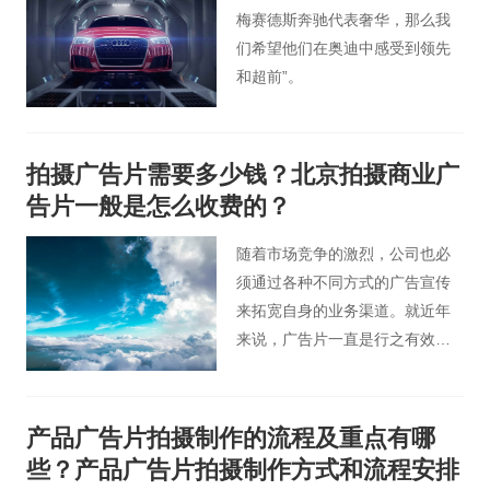
梅赛德斯奔驰代表奢华，那么我
们希望他们在奥迪中感受到领先
和超前”。
拍摄广告片需要多少钱？北京拍摄商业广
告片一般是怎么收费的？
随着市场竞争的激烈，公司也必
须通过各种不同方式的广告宣传
来拓宽自身的业务渠道。就近年
来说，广告片一直是行之有效的
一种方式，无论是新品上市，还
是活动促销，或者开拓新市场，
广告片都可以通过视频惟妙惟肖
产品广告片拍摄制作的流程及重点有哪
地把优势展示出去，对企业产
些？产品广告片拍摄制作方式和流程安排
品、品牌形象起到至关重要的作