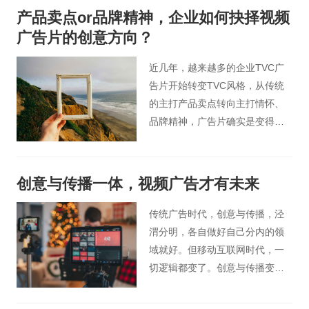
公司来对拍摄产品的要点进行总
产品卖点or品牌精神，企业如何抉择视频
结归纳，从而挖掘产品宣传片的
广告片的创意方向？
拍摄要点。下面就让桃花谷小编
为大家分享一下桃花谷影视制作
近几年，越来越多的企业TVC广
是如何深挖客户需求的？
告片开始转变TVC风格，从传统
的主打产品卖点转向主打情怀、
品牌精神，广告片确实是变得更
好看了，更文艺、更精致，走心
的、有剧情有内容的广告片创意
大行其道。观众是觉得“好看”了，
创意与传播一体，视频广告才有未来
但品牌的营销效果真的达到了
吗？
传统广告时代，创意与传播，泾
渭分明，各自做好自己分内的领
域就好。但移动互联网时代，一
切逻辑都变了。创意与传播变得
越来越密不可分。