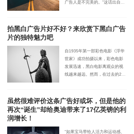
广告人是不完美的。”这话出自现
代广告之父克劳德·C·霍普金斯之
口。可见，汽车广告在广告行业
中占有很高的地位。
拍黑白广告片好不好？来欣赏下黑白广告
片的独特魅力吧
自1935年第一部彩色电影《浮华
世家》成功拍摄以来，彩色电影
发展迅速，黑白电影离观众的视
线越来越远。然而，在过去的20
年里，国际电影圈涌现出了许多
优秀的黑白电影，包括获得第84
届奥斯卡最佳影片的《艺术
虽然很难评价这条广告好或坏，但是他的
家》，以及获得第54届戛纳电影
再次“诞生”却给奥迪带来了17亿英镑的利
节最佳导演奖的《缺席的人》。
润增长！
“如果宝马带给人活力和运动感、