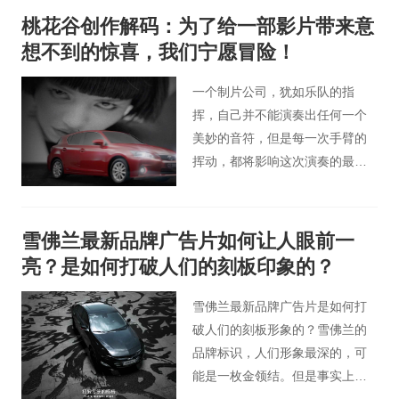
桃花谷创作解码：为了给一部影片带来意
想不到的惊喜，我们宁愿冒险！
一个制片公司，犹如乐队的指
挥，自己并不能演奏出任何一个
美妙的音符，但是每一次手臂的
挥动，都将影响这次演奏的最终
效果，对专业的痴迷，让我们永
远都期待，下一次的冒险，毕
竟，艺术创作，永远没有高峰，
雪佛兰最新品牌广告片如何让人眼前一
但是永远存在更让人心动的可
亮？是如何打破人们的刻板印象的？
能！
雪佛兰最新品牌广告片是如何打
破人们的刻板形象的？雪佛兰的
品牌标识，人们形象最深的，可
能是一枚金领结。但是事实上，
雪佛兰的领结还有黑色版——雪