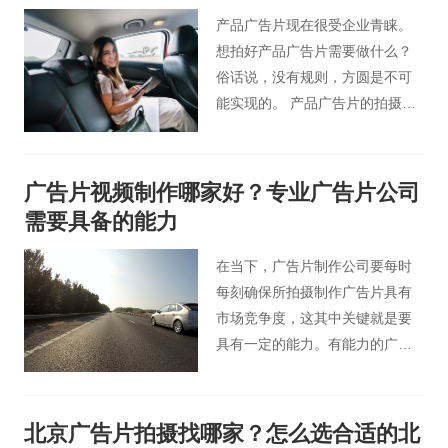
用。在进行广告片拍摄制作时，
产品广告片现在很受企业青睐。
很多公司基本都是会选择找专业
想拍好产品广告片需要做什么？
的拍摄公司来完成广告片的拍摄
俗话说，没有规则，方圆是不可
制作，这时就涉及了广告片费用
能实现的。 产品广告片的拍摄也
的问题，那么在北京拍一个广告
要遵循一定的规律，需要掌握一
片需要多少钱呢？
定的产品广告片拍摄流程和主要
工作内容。
广告片视频制作哪家好？专业广告片公司
需要具备的能力
在当下，广告片制作公司要每时
每刻确保所拍摄制作广告片具有
市场竞争度，这其中关键就是要
具有一定的能力。有能力的广告
片公司才会让观众对其产品有好
感。那么怎么判断广告片制作公
司具有拍摄的能力呢？下面北京
北京广告片拍摄找哪家？怎么选合适的北
桃花谷影视广告公司就给各位介