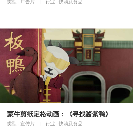
类型 -
广告片
|
行业 -
快消及食品
蒙牛剪纸定格动画：《寻找酱紫鸭》
类型 -
宣传片
|
行业 -
快消及食品