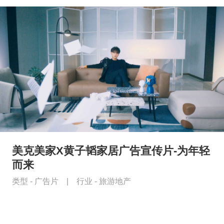
美克美家X黄子韬家居广告宣传片-为年轻
而来
类型 -
广告片
|
行业 -
旅游地产