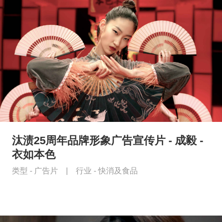
汰渍25周年品牌形象广告宣传片 - 成毅 -
衣如本色
类型 -
广告片
|
行业 -
快消及食品