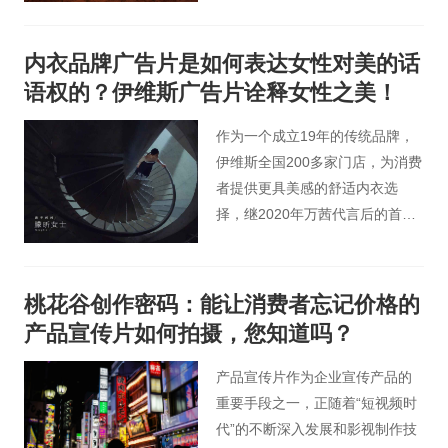
高清摄像机捕捉到的快速健身运
动的瞬间镜头。这种拍摄方式也
内衣品牌广告片是如何表达女性对美的话
会用在一些创意企业宣传片的画
语权的？伊维斯广告片诠释女性之美！
面拍摄中，体现被拍摄对象的酷
炫。
作为一个成立19年的传统品牌，
伊维斯全国200多家门店，为消费
者提供更具美感的舒适内衣选
择，继2020年万茜代言后的首次
发声，正是因为在内衣和“性感”解
绑后，我们试图从男性凝视的视
角将女性本身的美解放出来，用6
桃花谷创作密码：能让消费者忘记价格的
个女性的经历回到美的探讨上，
产品宣传片如何拍摄，您知道吗？
美不是问题，谁说了算，才是真
正的问题.
产品宣传片作为企业宣传产品的
重要手段之一，正随着“短视频时
代”的不断深入发展和影视制作技