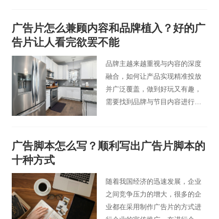
色彩鲜艳，形象夸张，动作流
畅，具有视觉冲击力，从视觉到
广告片怎么兼顾内容和品牌植入？好的广
听觉给观众不一样的感觉，能抓
告片让人看完欲罢不能
住观众的眼球。
品牌主越来越重视与内容的深度
融合，如何让产品实现精准投放
并广泛覆盖，做到好玩又有趣，
需要找到品牌与节目内容进行无
缝融合的平衡点，化有形于无
形。成功的影视广告植入，将品
牌与情节内容相融合，成为剧情
广告脚本怎么写？顺利写出广告片脚本的
自然的组成部分，创意性甚至不
十种方式
刻意的植入方式，反而让观众在
不知不觉中对品牌留下印象。
随着我国经济的迅速发展，企业
之间竞争压力的增大，很多的企
业都在采用制作广告片的方式进