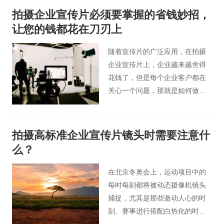
动了大家最后的选购决策，即使
拍摄企业宣传片必须要掌握的省钱妙招，
它价钱稍微较高，大家还是会在
让您的钱都花在刀刃上
挑选商品的情况下优先想起它，
这就是产品宣传片拍摄的作用所
随着宣传片的广泛应用，在拍摄
在。
企业宣传片上，企业越来越舍得
花钱了，但是每个企业客户都在
关心一个问题，那就是如何做更
省钱？如何把钱花到刀刃？在业
内，我们把企业宣传片的制作大
致分为前期策划、中期拍摄、后
拍摄高标准企业宣传片镜头时需要注意什
期制作三大部分。其实省钱的小
么？
妙招就藏在这三大部分中，接下
来让我们逐个剖析，看看哪些地
在北京冬奥会上，运动项目中的
方可以多花钱，哪些地方又能少
每时每刻都将被动态摄像机镜头
花钱！
捕捉，尤其是那些激动人心的时
刻、赛事进行搭配白热化的时
刻。简单来说这些画面都是通过