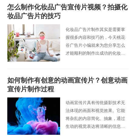
拍摄企业宣传片是很有必要的，
怎么制作化妆品广告宣传片视频？拍摄化
如果装饰公司拍摄企业宣传片，
妆品广告片的技巧
不仅可以宣传企业形象品牌，还
可以吸引观众的注意力。那么您
化妆品广告片制作其实是需要掌
知道拍摄装修公司视频广告时有
握很多内容和技巧的，今天桃花
哪些要领，怎么才拍出装饰公司
谷广告片小编就来为您分享怎么
高端宣传片吗？和北京桃花谷企
才能顺利的制作出成功的化妆品
业宣传片小编一起来看看以下内
广告片视频。
容吧。
如何制作有创意的动画宣传片？创意动画
宣传片制作过程
动画宣传片具有传统摄影技术无
法体现的画面和视觉效果。它能
将杂乱的内容简化、抽象，通过
生动的视觉表达将清晰的信息传
达给受众。能使画面更加时尚，