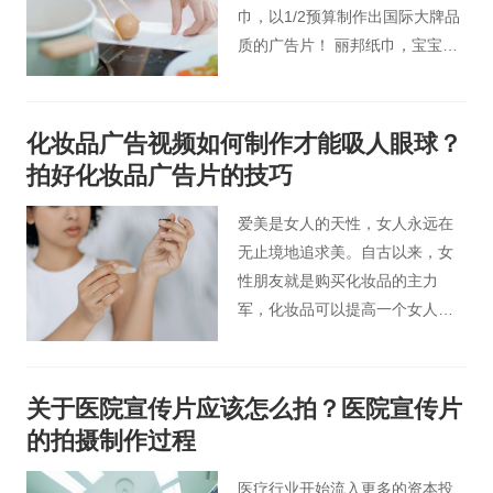
巾，以1/2预算制作出国际大牌品
质的广告片！ 丽邦纸巾，宝宝爱
用，妈妈放心！
化妆品广告视频如何制作才能吸人眼球？
拍好化妆品广告片的技巧
爱美是女人的天性，女人永远在
无止境地追求美。自古以来，女
性朋友就是购买化妆品的主力
军，化妆品可以提高一个女人的
魅力和自信。化妆品广告片应该
抓住女性的这一特点，让女性观
众了解化妆品的重要作用，那么
关于医院宣传片应该怎么拍？医院宣传片
如何拍摄制作化妆品广告视频才
的拍摄制作过程
能吸引观众的注意力呢？
医疗行业开始流入更多的资本投