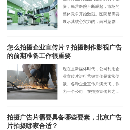
资，民营医院不断崛起，市场的
整体竞争开始激烈。医院是需要
展示其核心实力的，面对急剧变
化的市场，它需要适当的营销和
宣传。 很多医院开始制作宣传
片，对医院相关科室进行宣传和
怎么拍摄企业宣传片？拍摄制作影视广告
叙述，那么你知道医院宣传片的
的前期准备工作很重要
制作流程吗？接下来小编就和大
家聊一聊医院宣传片制作过程的
现在是新媒体时代，公司利用企
具体内容。
业宣传片进行营销宣传是家常便
饭。各种企业宣传片满天飞，作
为一个公司，在拍摄宣传片之前
就应该做好规划。今天北京桃花
谷宣传片小编就来说说应该怎么
拍好企业广告宣传片。
拍摄广告片需要具备哪些要素，北京广告
片拍摄哪家合适？