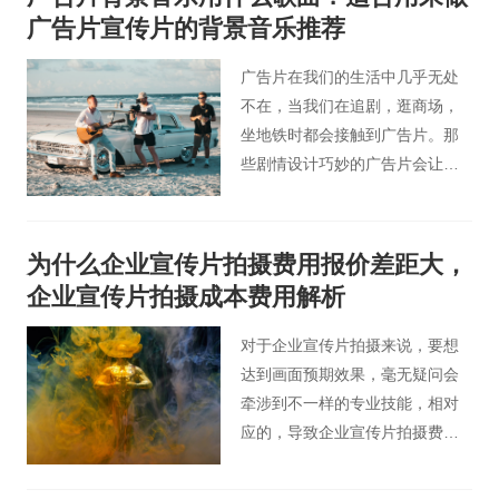
广告片宣传片的背景音乐推荐
广告片在我们的生活中几乎无处
不在，当我们在追剧，逛商场，
坐地铁时都会接触到广告片。那
些剧情设计巧妙的广告片会让人
眼前一亮或者印象深刻，而广告
片的配乐如果恰到好处，则更会
让人感觉很舒服，从而产生记忆
为什么企业宣传片拍摄费用报价差距大，
点。
企业宣传片拍摄成本费用解析
对于企业宣传片拍摄来说，要想
达到画面预期效果，毫无疑问会
牵涉到不一样的专业技能，相对
应的，导致企业宣传片拍摄费用
也会有着特别大的区别。那么桃
花谷影视广告小编便以企业宣传